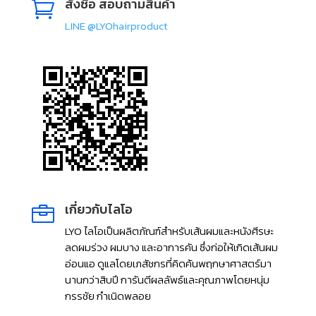
สั่งซื้อ สอบถามสินค้า

LINE @LYOhairproduct
เกี่ยวกับไลโอ

LYO ไลโอเป็นผลิตภัณฑ์สำหรับเส้นผมและหนังศีรษะ
ลดผมร่วง ผมบาง และอาการคัน ซึ่งก่อให้เกิดเส้นผม
อ่อนแอ ดูแลโดยเภสัชกรที่คิดค้นพฤกษาศาสตร์มา
นานกว่าสิบปี การันตีผลลัพธ์และคุณภาพโดยหนุ่ม
กรรชัย กำเนิดพลอย