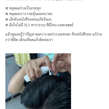
❌ หยุดผมร่วงเป็นกระจุก
❌ หยุดผมบาง กระตุ้นผมหนาดก
❌ เลิกคันหนังศีรษะจนเกิดรังแค
❌ มั่นใจไม่มี SLS พาราเบน ซิลิโคน แอลกอฮอล์
แล้วคุณจะรู้ว่าปัญหาผมบาง ผมร่วง ผมหงอก คันหนังศีรษะ แก้ง่าย
กว่าที่คิด เลิกเครียดแล้วติดต่อเรา