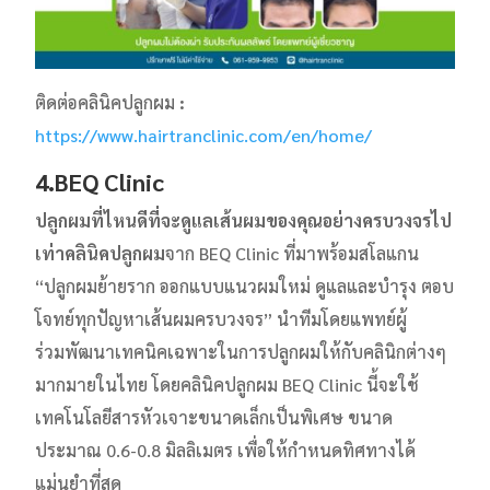
ติดต่อคลินิคปลูกผม
:
https://www.hairtranclinic.com/en/home/
4.BEQ Clinic
ปลูกผมที่ไหนดี
ที่จะดูแลเส้นผมของคุณอย่างครบวงจรไป
เท่า
คลินิคปลูกผม
จาก BEQ Clinic ที่มาพร้อมสโลแกน
“ปลูกผมย้ายราก ออกแบบแนวผมใหม่ ดูแลและบำรุง ตอบ
โจทย์ทุกปัญหาเส้นผมครบวงจร” นำทีมโดยแพทย์ผู้
ร่วมพัฒนาเทคนิคเฉพาะในการปลูกผมให้กับคลินิกต่างๆ
มากมายในไทย โดยคลินิคปลูกผม BEQ Clinic นี้จะใช้
เทคโนโลยีสารหัวเจาะขนาดเล็กเป็นพิเศษ ขนาด
ประมาณ 0.6-0.8 มิลลิเมตร เพื่อให้กำหนดทิศทางได้
แม่นยำที่สุด